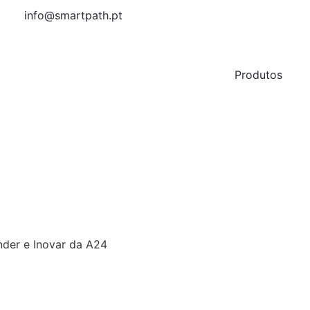
info@smartpath.pt
Produtos
nder e Inovar da A24